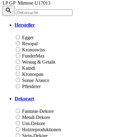
LP
GP
Mimose
U17013
Hersteller
Egger
Resopal
Kronoswiss
FunderMax
Westag & Getalit
Kaindl
Kronospan
Sonae Arauco
Pfleiderer
Dekorart
Fantasie-Dekore
Metall-Dekore
Uni-Dekore
Holzreproduktionen
Stein-Dekore