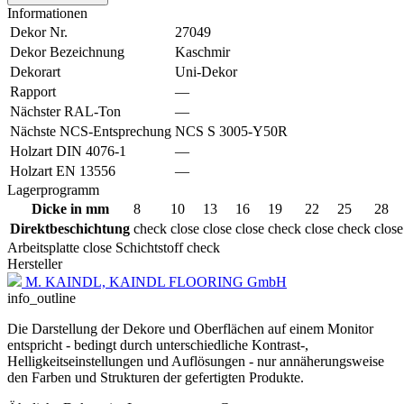
Informationen
Dekor Nr.
27049
Dekor Bezeichnung
Kaschmir
Dekorart
Uni-Dekor
Rapport
—
Nächster RAL-Ton
—
Nächste NCS-Entsprechung
NCS S 3005-Y50R
Holzart DIN 4076-1
—
Holzart EN 13556
—
Lagerprogramm
Dicke in mm
8
10
13
16
19
22
25
28
Direktbeschichtung
check
close
close
close
check
close
check
close
Arbeitsplatte
close
Schichtstoff
check
Hersteller
M. KAINDL, KAINDL FLOORING GmbH
info_outline
Die Darstellung der Dekore und Oberflächen auf einem Monitor
entspricht - bedingt durch unterschiedliche Kontrast-,
Helligkeitseinstellungen und Auflösungen - nur annäherungsweise
den Farben und Strukturen der gefertigten Produkte.