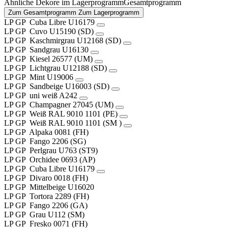
Ähnliche Dekore im
Lagerprogramm
Gesamtprogramm
Zum Gesamtprogramm
Zum Lagerprogramm
LP
GP
Cuba Libre
U16179
LP
GP
Cuvo
U15190 (SD)
LP
GP
Kaschmirgrau
U12168 (SD)
LP
GP
Sandgrau
U16130
LP
GP
Kiesel
26577 (UM)
LP
GP
Lichtgrau
U12188 (SD)
LP
GP
Mint
U19006
LP
GP
Sandbeige
U16003 (SD)
LP
GP
uni weiß
A242
LP
GP
Champagner
27045 (UM)
LP
GP
Weiß RAL 9010
1101 (PE)
LP
GP
Weiß RAL 9010
1101 (SM )
LP
GP
Alpaka
0081 (FH)
LP
GP
Fango
2206 (SG)
LP
GP
Perlgrau
U763 (ST9)
LP
GP
Orchidee
0693 (AP)
LP
GP
Cuba Libre
U16179
LP
GP
Divaro
0018 (FH)
LP
GP
Mittelbeige
U16020
LP
GP
Tortora
2289 (FH)
LP
GP
Fango
2206 (GA)
LP
GP
Grau
U112 (SM)
LP
GP
Fresko
0071 (FH)