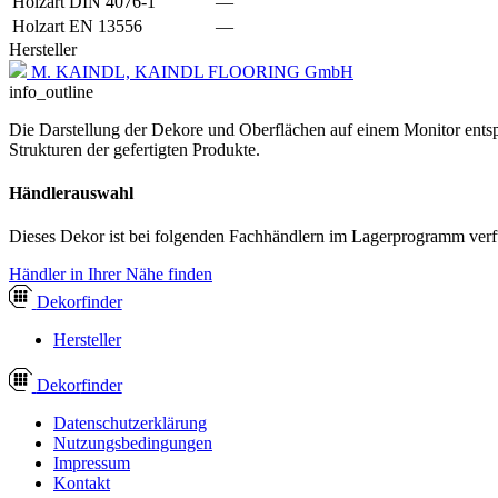
Holzart DIN 4076-1
—
Holzart EN 13556
—
Hersteller
M. KAINDL, KAINDL FLOORING GmbH
info_outline
Die Darstellung der Dekore und Oberflächen auf einem Monitor entspr
Strukturen der gefertigten Produkte.
Händlerauswahl
Dieses Dekor ist bei folgenden Fachhändlern im Lagerprogramm verf
Händler in Ihrer Nähe finden
Dekor
finder
Hersteller
Dekor
finder
Datenschutzerklärung
Nutzungsbedingungen
Impressum
Kontakt