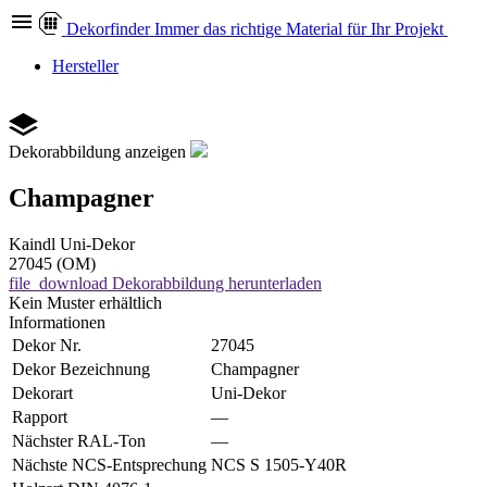
Dekor
finder
Immer das richtige Material für Ihr Projekt
Hersteller
Dekorabbildung anzeigen
Champagner
Kaindl
Uni-Dekor
27045 (OM)
file_download
Dekorabbildung herunterladen
Kein Muster erhältlich
Informationen
Dekor Nr.
27045
Dekor Bezeichnung
Champagner
Dekorart
Uni-Dekor
Rapport
—
Nächster RAL-Ton
—
Nächste NCS-Entsprechung
NCS S 1505-Y40R