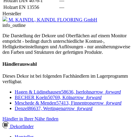
Holzart DIN 4076-1
—
Holzart EN 13556
—
Hersteller
M. KAINDL, KAINDL FLOORING GmbH
info_outline
Die Darstellung der Dekore und Oberflächen auf einem Monitor
entspricht - bedingt durch unterschiedliche Kontrast-,
Helligkeitseinstellungen und Auflösungen - nur annäherungsweise
den Farben und Strukturen der gefertigten Produkte.
Händlerauswahl
Dieses Dekor ist bei folgenden Fachhändlern im Lagerprogramm
verfügbar.
Hagen & Lüdinghausen
58636, Iserlohn
arrow_forward
BECHER Koeln
50769, Köln
arrow_forward
Meschede & Menden
57413, Finnentrop
arrow_forward
Denzel
86637, Wertingen
arrow_forward
Händler in Ihrer Nähe finden
Dekor
finder
Hersteller