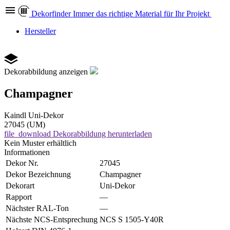
Dekor
finder
Immer das richtige Material für Ihr Projekt
Hersteller
Dekorabbildung anzeigen
Champagner
Kaindl
Uni-Dekor
27045 (UM)
file_download
Dekorabbildung herunterladen
Kein Muster erhältlich
Informationen
Dekor Nr.
27045
Dekor Bezeichnung
Champagner
Dekorart
Uni-Dekor
Rapport
—
Nächster RAL-Ton
—
Nächste NCS-Entsprechung
NCS S 1505-Y40R