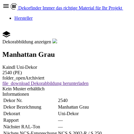
Dekor
finder
Immer das richtige Material für Ihr Projekt
Hersteller
Dekorabbildung anzeigen
Manhattan Grau
Kaindl
Uni-Dekor
2540 (PE)
folder_open
Archiviert
file_download
Dekorabbildung herunterladen
Kein Muster erhältlich
Informationen
Dekor Nr.
2540
Dekor Bezeichnung
Manhattan Grau
Dekorart
Uni-Dekor
Rapport
—
Nächster RAL-Ton
—
Nächste NCS-Entsprechung
NCS S 2002-R / S 250