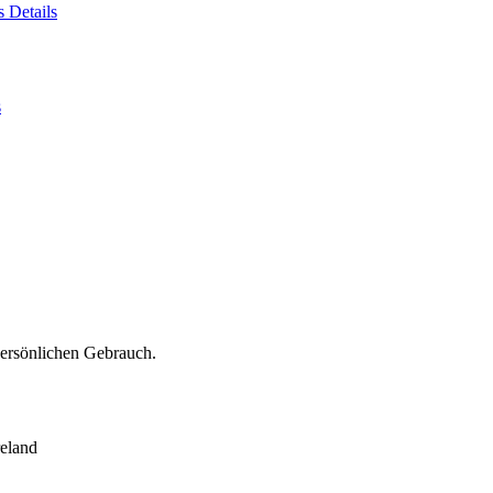
es
Details
s
persönlichen Gebrauch.
eland