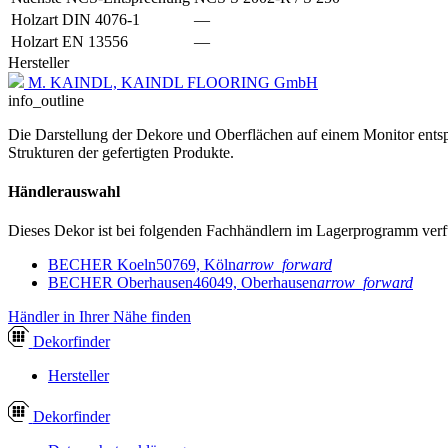
Holzart DIN 4076-1
—
Holzart EN 13556
—
Hersteller
M. KAINDL, KAINDL FLOORING GmbH
info_outline
Die Darstellung der Dekore und Oberflächen auf einem Monitor entspr
Strukturen der gefertigten Produkte.
Händlerauswahl
Dieses Dekor ist bei folgenden Fachhändlern im Lagerprogramm verf
BECHER Koeln
50769, Köln
arrow_forward
BECHER Oberhausen
46049, Oberhausen
arrow_forward
Händler in Ihrer Nähe finden
Dekor
finder
Hersteller
Dekor
finder