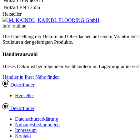
Holzart DIN 4076-1
—
Holzart EN 13556
—
Hersteller
M. KAINDL, KAINDL FLOORING GmbH
info_outline
Die Darstellung der Dekore und Oberflächen auf einem Monitor entspr
Strukturen der gefertigten Produkte.
Händlerauswahl
Dieses Dekor ist bei folgenden Fachhändlern im Lagerprogramm verf
Händler in Ihrer Nähe finden
Dekor
finder
Hersteller
Dekor
finder
Datenschutzerklärung
Nutzungsbedingungen
Impressum
Kontakt