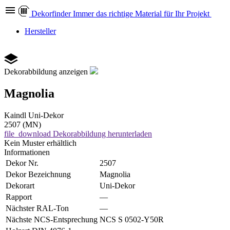
Dekor
finder
Immer das richtige Material für Ihr Projekt
Hersteller
Dekorabbildung anzeigen
Magnolia
Kaindl
Uni-Dekor
2507 (MN)
file_download
Dekorabbildung herunterladen
Kein Muster erhältlich
Informationen
Dekor Nr.
2507
Dekor Bezeichnung
Magnolia
Dekorart
Uni-Dekor
Rapport
—
Nächster RAL-Ton
—
Nächste NCS-Entsprechung
NCS S 0502-Y50R