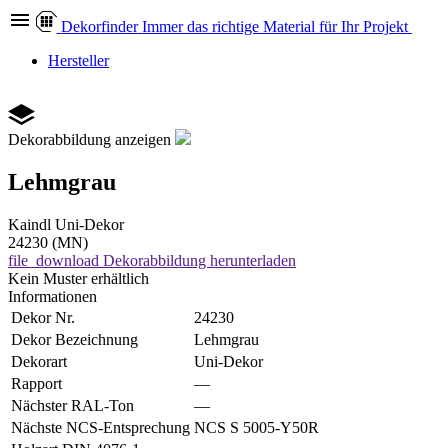
Dekor
finder
Immer das richtige Material für Ihr Projekt
Hersteller
Dekorabbildung anzeigen
Lehmgrau
Kaindl
Uni-Dekor
24230 (MN)
file_download
Dekorabbildung herunterladen
Kein Muster erhältlich
Informationen
Dekor Nr.
24230
Dekor Bezeichnung
Lehmgrau
Dekorart
Uni-Dekor
Rapport
—
Nächster RAL-Ton
—
Nächste NCS-Entsprechung
NCS S 5005-Y50R