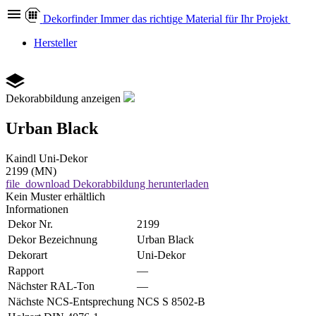
Dekor
finder
Immer das richtige Material für Ihr Projekt
Hersteller
Dekorabbildung anzeigen
Urban Black
Kaindl
Uni-Dekor
2199 (MN)
file_download
Dekorabbildung herunterladen
Kein Muster erhältlich
Informationen
Dekor Nr.
2199
Dekor Bezeichnung
Urban Black
Dekorart
Uni-Dekor
Rapport
—
Nächster RAL-Ton
—
Nächste NCS-Entsprechung
NCS S 8502-B