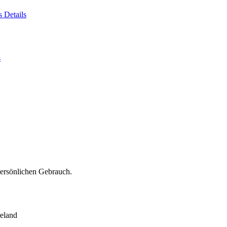
es
Details
s
persönlichen Gebrauch.
eland