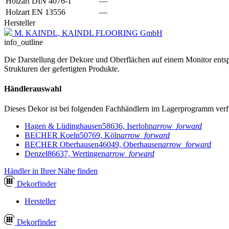
Holzart DIN 4076-1
—
Holzart EN 13556
—
Hersteller
M. KAINDL, KAINDL FLOORING GmbH
info_outline
Die Darstellung der Dekore und Oberflächen auf einem Monitor entspr
Strukturen der gefertigten Produkte.
Händlerauswahl
Dieses Dekor ist bei folgenden Fachhändlern im Lagerprogramm verf
Hagen & Lüdinghausen
58636, Iserlohn
arrow_forward
BECHER Koeln
50769, Köln
arrow_forward
BECHER Oberhausen
46049, Oberhausen
arrow_forward
Denzel
86637, Wertingen
arrow_forward
Händler in Ihrer Nähe finden
Dekor
finder
Hersteller
Dekor
finder