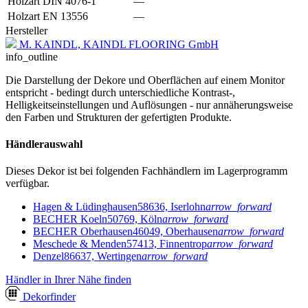
Holzart DIN 4076-1
—
Holzart EN 13556
—
Hersteller
M. KAINDL, KAINDL FLOORING GmbH
info_outline
Die Darstellung der Dekore und Oberflächen auf einem Monitor
entspricht - bedingt durch unterschiedliche Kontrast-,
Helligkeitseinstellungen und Auflösungen - nur annäherungsweise
den Farben und Strukturen der gefertigten Produkte.
Händlerauswahl
Dieses Dekor ist bei folgenden Fachhändlern im Lagerprogramm
verfügbar.
Hagen & Lüdinghausen
58636, Iserlohn
arrow_forward
BECHER Koeln
50769, Köln
arrow_forward
BECHER Oberhausen
46049, Oberhausen
arrow_forward
Meschede & Menden
57413, Finnentrop
arrow_forward
Denzel
86637, Wertingen
arrow_forward
Händler in Ihrer Nähe finden
Dekor
finder