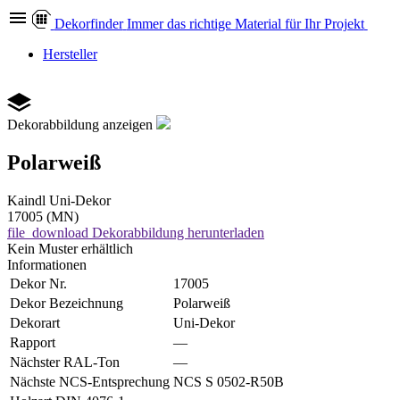
Dekor
finder
Immer das richtige Material für Ihr Projekt
Hersteller
Dekorabbildung anzeigen
Polarweiß
Kaindl
Uni-Dekor
17005 (MN)
file_download
Dekorabbildung herunterladen
Kein Muster erhältlich
Informationen
Dekor Nr.
17005
Dekor Bezeichnung
Polarweiß
Dekorart
Uni-Dekor
Rapport
—
Nächster RAL-Ton
—
Nächste NCS-Entsprechung
NCS S 0502-R50B