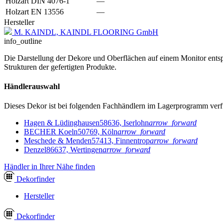
Holzart DIN 4076-1
—
Holzart EN 13556
—
Hersteller
M. KAINDL, KAINDL FLOORING GmbH
info_outline
Die Darstellung der Dekore und Oberflächen auf einem Monitor entspr
Strukturen der gefertigten Produkte.
Händlerauswahl
Dieses Dekor ist bei folgenden Fachhändlern im Lagerprogramm verf
Hagen & Lüdinghausen
58636, Iserlohn
arrow_forward
BECHER Koeln
50769, Köln
arrow_forward
Meschede & Menden
57413, Finnentrop
arrow_forward
Denzel
86637, Wertingen
arrow_forward
Händler in Ihrer Nähe finden
Dekor
finder
Hersteller
Dekor
finder