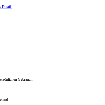
es
Details
s
persönlichen Gebrauch.
eland