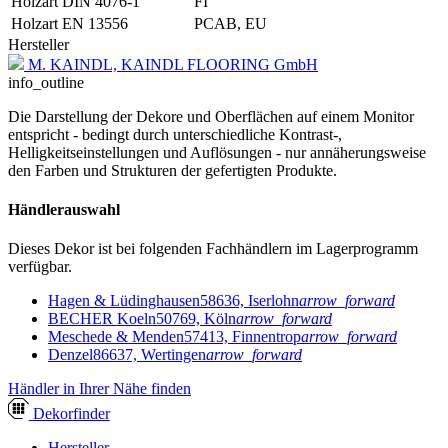
Holzart DIN 4076-1
FI
Holzart EN 13556
PCAB, EU
Hersteller
M. KAINDL, KAINDL FLOORING GmbH
info_outline
Die Darstellung der Dekore und Oberflächen auf einem Monitor
entspricht - bedingt durch unterschiedliche Kontrast-,
Helligkeitseinstellungen und Auflösungen - nur annäherungsweise
den Farben und Strukturen der gefertigten Produkte.
Händlerauswahl
Dieses Dekor ist bei folgenden Fachhändlern im Lagerprogramm
verfügbar.
Hagen & Lüdinghausen
58636, Iserlohn
arrow_forward
BECHER Koeln
50769, Köln
arrow_forward
Meschede & Menden
57413, Finnentrop
arrow_forward
Denzel
86637, Wertingen
arrow_forward
Händler in Ihrer Nähe finden
Dekor
finder
Hersteller