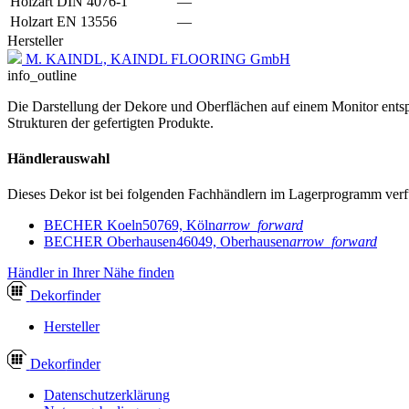
Holzart DIN 4076-1
—
Holzart EN 13556
—
Hersteller
M. KAINDL, KAINDL FLOORING GmbH
info_outline
Die Darstellung der Dekore und Oberflächen auf einem Monitor entspr
Strukturen der gefertigten Produkte.
Händlerauswahl
Dieses Dekor ist bei folgenden Fachhändlern im Lagerprogramm verf
BECHER Koeln
50769, Köln
arrow_forward
BECHER Oberhausen
46049, Oberhausen
arrow_forward
Händler in Ihrer Nähe finden
Dekor
finder
Hersteller
Dekor
finder
Datenschutzerklärung