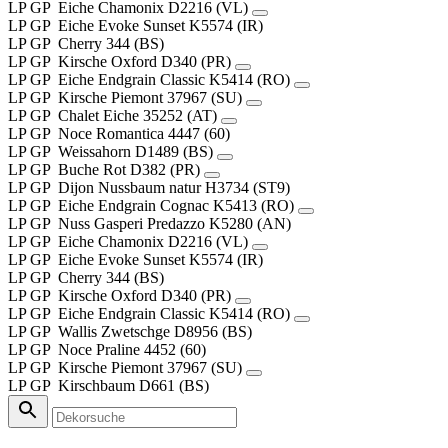
LP
GP
Eiche Chamonix
D2216 (VL)
LP
GP
Eiche Evoke Sunset
K5574 (IR)
LP
GP
Cherry
344 (BS)
LP
GP
Kirsche Oxford
D340 (PR)
LP
GP
Eiche Endgrain Classic
K5414 (RO)
LP
GP
Kirsche Piemont
37967 (SU)
LP
GP
Chalet Eiche
35252 (AT)
LP
GP
Noce Romantica
4447 (60)
LP
GP
Weissahorn
D1489 (BS)
LP
GP
Buche Rot
D382 (PR)
LP
GP
Dijon Nussbaum natur
H3734 (ST9)
LP
GP
Eiche Endgrain Cognac
K5413 (RO)
LP
GP
Nuss Gasperi Predazzo
K5280 (AN)
LP
GP
Eiche Chamonix
D2216 (VL)
LP
GP
Eiche Evoke Sunset
K5574 (IR)
LP
GP
Cherry
344 (BS)
LP
GP
Kirsche Oxford
D340 (PR)
LP
GP
Eiche Endgrain Classic
K5414 (RO)
LP
GP
Wallis Zwetschge
D8956 (BS)
LP
GP
Noce Praline
4452 (60)
LP
GP
Kirsche Piemont
37967 (SU)
LP
GP
Kirschbaum
D661 (BS)