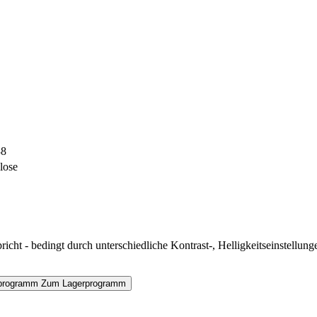
38
lose
icht - bedingt durch unterschiedliche Kontrast-, Helligkeitseinstell
programm
Zum Lagerprogramm