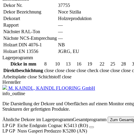
Dekor Nr.
37755
Dekor Bezeichnung
Noce Sizilia
Dekorart
Holzreproduktion
Rapport
—
Nächster RAL-Ton
—
Nächste NCS-Entsprechung
—
Holzart DIN 4076-1
NB
Holzart EN 13556
JGRG, EU
Lagerprogramm
Dicke in mm
8
10
13
16
19
22
25
28
Direktbeschichtung
close
close
close
close
check
close
close
close
c
Arbeitsplatte
close
Schichtstoff
close
Hersteller
M. KAINDL, KAINDL FLOORING GmbH
info_outline
Die Darstellung der Dekore und Oberflächen auf einem Monitor entspr
Strukturen der gefertigten Produkte.
Ähnliche Dekore im
Lagerprogramm
Gesamtprogramm
Zum Gesamt
LP
GP
Eiche Endgrain Cognac
K5413 (RO)
LP
GP
Nuss Gasperi Predazzo
K5280 (AN)