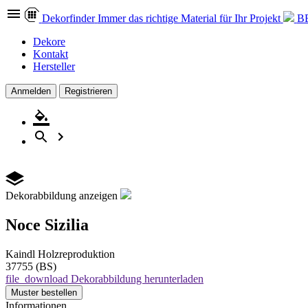
Dekor
finder
Immer das richtige Material für Ihr Projekt
B
Dekore
Kontakt
Hersteller
Anmelden
Registrieren
Dekorabbildung anzeigen
Noce Sizilia
Kaindl
Holzreproduktion
37755 (BS)
file_download
Dekorabbildung herunterladen
Muster
bestellen
Informationen