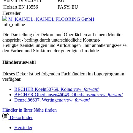
Holzart DIN 4076-1
BU
Holzart EN 13556
FASY, EU
Hersteller
M. KAINDL, KAINDL FLOORING GmbH
info_outline
Die Darstellung der Dekore und Oberflächen auf einem Monitor
entspricht - bedingt durch unterschiedliche Kontrast-,
Helligkeitseinstellungen und Auflösungen - nur annäherungsweise
den Farben und Strukturen der gefertigten Produkte.
Händlerauswahl
Dieses Dekor ist bei folgenden Fachhändlern im Lagerprogramm
verfügbar.
BECHER Koeln
50769, Köln
arrow_forward
BECHER Oberhausen
46049, Oberhausen
arrow_forward
Denzel
86637, Wertingen
arrow_forward
Händler in Ihrer Nähe finden
Dekor
finder
Hersteller