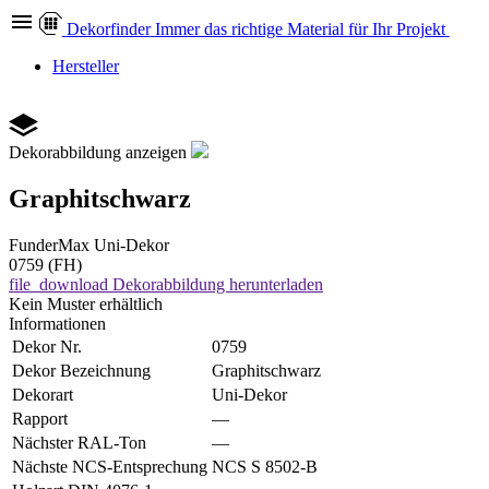
Dekor
finder
Immer das richtige Material für Ihr Projekt
Hersteller
Dekorabbildung anzeigen
Graphitschwarz
FunderMax
Uni-Dekor
0759 (FH)
file_download
Dekorabbildung herunterladen
Kein Muster erhältlich
Informationen
Dekor Nr.
0759
Dekor Bezeichnung
Graphitschwarz
Dekorart
Uni-Dekor
Rapport
—
Nächster RAL-Ton
—
Nächste NCS-Entsprechung
NCS S 8502-B