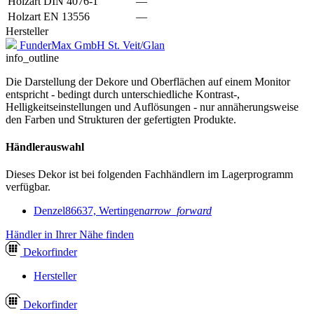
Holzart DIN 4076-1
—
Holzart EN 13556
—
Hersteller
FunderMax GmbH St. Veit/Glan
info_outline
Die Darstellung der Dekore und Oberflächen auf einem Monitor
entspricht - bedingt durch unterschiedliche Kontrast-,
Helligkeitseinstellungen und Auflösungen - nur annäherungsweise
den Farben und Strukturen der gefertigten Produkte.
Händlerauswahl
Dieses Dekor ist bei folgenden Fachhändlern im Lagerprogramm
verfügbar.
Denzel
86637, Wertingen
arrow_forward
Händler in Ihrer Nähe finden
Dekor
finder
Hersteller
Dekor
finder