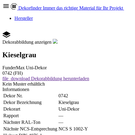
Dekor
finder
Immer das richtige Material für Ihr Projekt
Hersteller
Dekorabbildung anzeigen
Kieselgrau
FunderMax
Uni-Dekor
0742 (FH)
file_download
Dekorabbildung herunterladen
Kein Muster erhältlich
Informationen
Dekor Nr.
0742
Dekor Bezeichnung
Kieselgrau
Dekorart
Uni-Dekor
Rapport
—
Nächster RAL-Ton
—
Nächste NCS-Entsprechung
NCS S 1002-Y