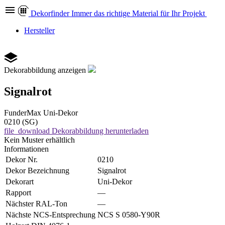
Dekor
finder
Immer das richtige Material für Ihr Projekt
Hersteller
Dekorabbildung anzeigen
Signalrot
FunderMax
Uni-Dekor
0210 (SG)
file_download
Dekorabbildung herunterladen
Kein Muster erhältlich
Informationen
Dekor Nr.
0210
Dekor Bezeichnung
Signalrot
Dekorart
Uni-Dekor
Rapport
—
Nächster RAL-Ton
—
Nächste NCS-Entsprechung
NCS S 0580-Y90R