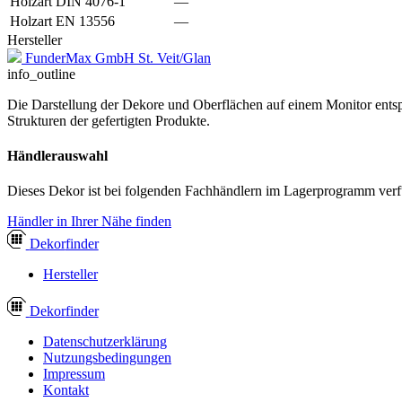
Holzart DIN 4076-1
—
Holzart EN 13556
—
Hersteller
FunderMax GmbH St. Veit/Glan
info_outline
Die Darstellung der Dekore und Oberflächen auf einem Monitor entspr
Strukturen der gefertigten Produkte.
Händlerauswahl
Dieses Dekor ist bei folgenden Fachhändlern im Lagerprogramm verf
Händler in Ihrer Nähe finden
Dekor
finder
Hersteller
Dekor
finder
Datenschutzerklärung
Nutzungsbedingungen
Impressum
Kontakt