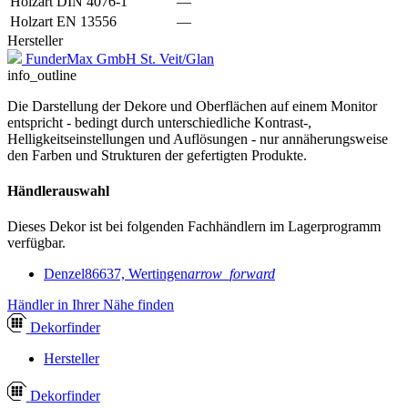
Holzart DIN 4076-1
—
Holzart EN 13556
—
Hersteller
FunderMax GmbH St. Veit/Glan
info_outline
Die Darstellung der Dekore und Oberflächen auf einem Monitor
entspricht - bedingt durch unterschiedliche Kontrast-,
Helligkeitseinstellungen und Auflösungen - nur annäherungsweise
den Farben und Strukturen der gefertigten Produkte.
Händlerauswahl
Dieses Dekor ist bei folgenden Fachhändlern im Lagerprogramm
verfügbar.
Denzel
86637, Wertingen
arrow_forward
Händler in Ihrer Nähe finden
Dekor
finder
Hersteller
Dekor
finder