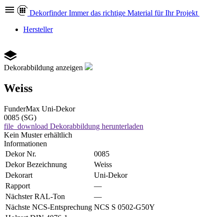
Dekor
finder
Immer das richtige Material für Ihr Projekt
Hersteller
Dekorabbildung anzeigen
Weiss
FunderMax
Uni-Dekor
0085 (SG)
file_download
Dekorabbildung herunterladen
Kein Muster erhältlich
Informationen
Dekor Nr.
0085
Dekor Bezeichnung
Weiss
Dekorart
Uni-Dekor
Rapport
—
Nächster RAL-Ton
—
Nächste NCS-Entsprechung
NCS S 0502-G50Y