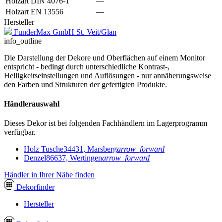
Holzart DIN 4076-1
—
Holzart EN 13556
—
Hersteller
FunderMax GmbH St. Veit/Glan
info_outline
Die Darstellung der Dekore und Oberflächen auf einem Monitor
entspricht - bedingt durch unterschiedliche Kontrast-,
Helligkeitseinstellungen und Auflösungen - nur annäherungsweise
den Farben und Strukturen der gefertigten Produkte.
Händlerauswahl
Dieses Dekor ist bei folgenden Fachhändlern im Lagerprogramm
verfügbar.
Holz Tusche
34431, Marsberg
arrow_forward
Denzel
86637, Wertingen
arrow_forward
Händler in Ihrer Nähe finden
Dekor
finder
Hersteller