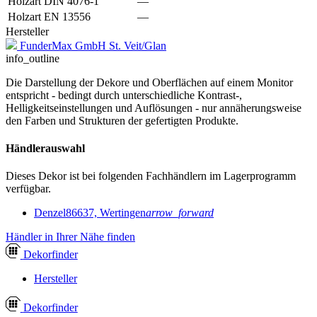
Holzart DIN 4076-1
—
Holzart EN 13556
—
Hersteller
FunderMax GmbH St. Veit/Glan
info_outline
Die Darstellung der Dekore und Oberflächen auf einem Monitor
entspricht - bedingt durch unterschiedliche Kontrast-,
Helligkeitseinstellungen und Auflösungen - nur annäherungsweise
den Farben und Strukturen der gefertigten Produkte.
Händlerauswahl
Dieses Dekor ist bei folgenden Fachhändlern im Lagerprogramm
verfügbar.
Denzel
86637, Wertingen
arrow_forward
Händler in Ihrer Nähe finden
Dekor
finder
Hersteller
Dekor
finder