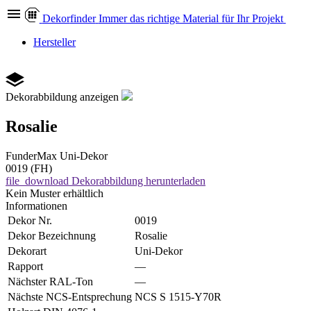
Dekor
finder
Immer das richtige Material für Ihr Projekt
Hersteller
Dekorabbildung anzeigen
Rosalie
FunderMax
Uni-Dekor
0019 (FH)
file_download
Dekorabbildung herunterladen
Kein Muster erhältlich
Informationen
Dekor Nr.
0019
Dekor Bezeichnung
Rosalie
Dekorart
Uni-Dekor
Rapport
—
Nächster RAL-Ton
—
Nächste NCS-Entsprechung
NCS S 1515-Y70R