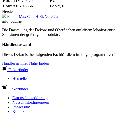
Holzart DIN 4076-1
BU
Holzart EN 13556
FASY, EU
Hersteller
FunderMax GmbH St. Veit/Glan
info_outline
Die Darstellung der Dekore und Oberflächen auf einem Monitor entspr
Strukturen der gefertigten Produkte.
Händlerauswahl
Dieses Dekor ist bei folgenden Fachhändlern im Lagerprogramm verf
Händler in Ihrer Nähe finden
Dekor
finder
Hersteller
Dekor
finder
Datenschutzerklärung
Nutzungsbedingungen
Impressum
Kontakt