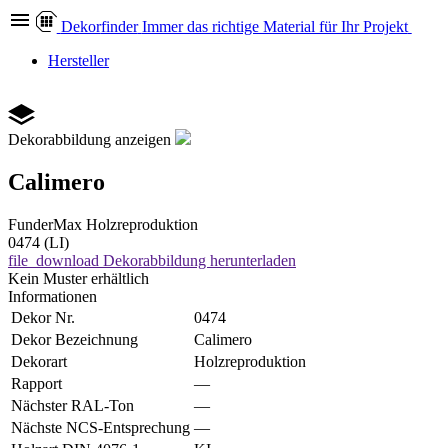
Dekor
finder
Immer das richtige Material für Ihr Projekt
Hersteller
Dekorabbildung anzeigen
Calimero
FunderMax
Holzreproduktion
0474 (LI)
file_download
Dekorabbildung herunterladen
Kein Muster erhältlich
Informationen
Dekor Nr.
0474
Dekor Bezeichnung
Calimero
Dekorart
Holzreproduktion
Rapport
—
Nächster RAL-Ton
—
Nächste NCS-Entsprechung
—