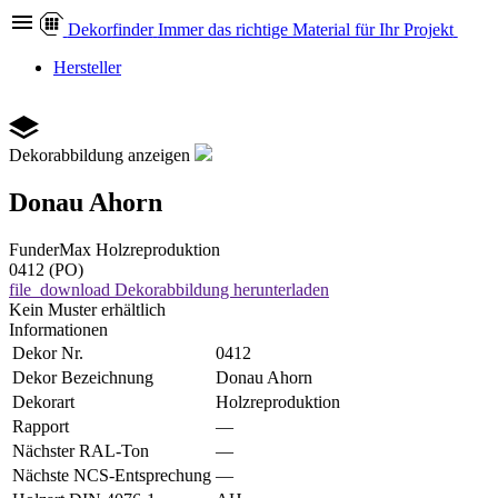
Dekor
finder
Immer das richtige Material für Ihr Projekt
Hersteller
Dekorabbildung anzeigen
Donau Ahorn
FunderMax
Holzreproduktion
0412 (PO)
file_download
Dekorabbildung herunterladen
Kein Muster erhältlich
Informationen
Dekor Nr.
0412
Dekor Bezeichnung
Donau Ahorn
Dekorart
Holzreproduktion
Rapport
—
Nächster RAL-Ton
—
Nächste NCS-Entsprechung
—