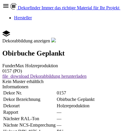
Dekor
finder
Immer das richtige Material für Ihr Projekt
Hersteller
Dekorabbildung anzeigen
Obirbuche Geplankt
FunderMax
Holzreproduktion
0157 (PO)
file_download
Dekorabbildung herunterladen
Kein Muster erhältlich
Informationen
Dekor Nr.
0157
Dekor Bezeichnung
Obirbuche Geplankt
Dekorart
Holzreproduktion
Rapport
—
Nächster RAL-Ton
—
Nächste NCS-Entsprechung
—