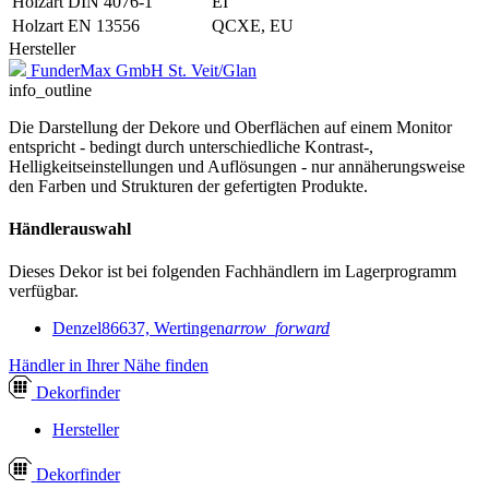
Holzart DIN 4076-1
EI
Holzart EN 13556
QCXE, EU
Hersteller
FunderMax GmbH St. Veit/Glan
info_outline
Die Darstellung der Dekore und Oberflächen auf einem Monitor
entspricht - bedingt durch unterschiedliche Kontrast-,
Helligkeitseinstellungen und Auflösungen - nur annäherungsweise
den Farben und Strukturen der gefertigten Produkte.
Händlerauswahl
Dieses Dekor ist bei folgenden Fachhändlern im Lagerprogramm
verfügbar.
Denzel
86637, Wertingen
arrow_forward
Händler in Ihrer Nähe finden
Dekor
finder
Hersteller
Dekor
finder