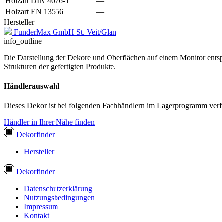
Holzart DIN 4076-1
—
Holzart EN 13556
—
Hersteller
FunderMax GmbH St. Veit/Glan
info_outline
Die Darstellung der Dekore und Oberflächen auf einem Monitor entspr
Strukturen der gefertigten Produkte.
Händlerauswahl
Dieses Dekor ist bei folgenden Fachhändlern im Lagerprogramm verf
Händler in Ihrer Nähe finden
Dekor
finder
Hersteller
Dekor
finder
Datenschutzerklärung
Nutzungsbedingungen
Impressum
Kontakt