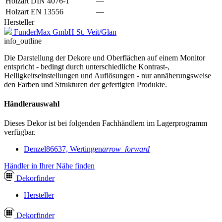
Holzart DIN 4076-1
—
Holzart EN 13556
—
Hersteller
FunderMax GmbH St. Veit/Glan
info_outline
Die Darstellung der Dekore und Oberflächen auf einem Monitor
entspricht - bedingt durch unterschiedliche Kontrast-,
Helligkeitseinstellungen und Auflösungen - nur annäherungsweise
den Farben und Strukturen der gefertigten Produkte.
Händlerauswahl
Dieses Dekor ist bei folgenden Fachhändlern im Lagerprogramm
verfügbar.
Denzel
86637, Wertingen
arrow_forward
Händler in Ihrer Nähe finden
Dekor
finder
Hersteller
Dekor
finder