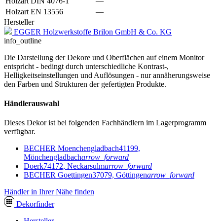
Holzart DIN 4076-1
—
Holzart EN 13556
—
Hersteller
EGGER Holzwerkstoffe Brilon GmbH & Co. KG
info_outline
Die Darstellung der Dekore und Oberflächen auf einem Monitor
entspricht - bedingt durch unterschiedliche Kontrast-,
Helligkeitseinstellungen und Auflösungen - nur annäherungsweise
den Farben und Strukturen der gefertigten Produkte.
Händlerauswahl
Dieses Dekor ist bei folgenden Fachhändlern im Lagerprogramm
verfügbar.
BECHER Moenchengladbach
41199,
Mönchengladbach
arrow_forward
Doerk
74172, Neckarsulm
arrow_forward
BECHER Goettingen
37079, Göttingen
arrow_forward
Händler in Ihrer Nähe finden
Dekor
finder
Hersteller