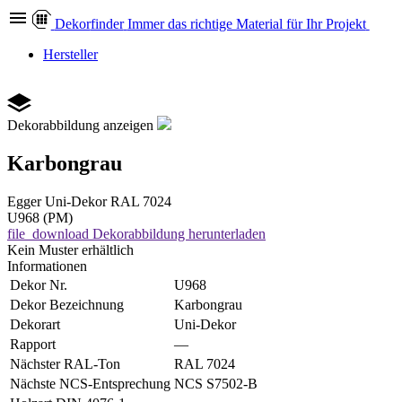
Dekor
finder
Immer das richtige Material für Ihr Projekt
Hersteller
Dekorabbildung anzeigen
Karbongrau
Egger
Uni-Dekor
RAL 7024
U968 (PM)
file_download
Dekorabbildung herunterladen
Kein Muster erhältlich
Informationen
Dekor Nr.
U968
Dekor Bezeichnung
Karbongrau
Dekorart
Uni-Dekor
Rapport
—
Nächster RAL-Ton
RAL 7024
Nächste NCS-Entsprechung
NCS S7502-B