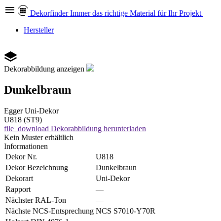
Dekor
finder
Immer das richtige Material für Ihr Projekt
Hersteller
Dekorabbildung anzeigen
Dunkelbraun
Egger
Uni-Dekor
U818 (ST9)
file_download
Dekorabbildung herunterladen
Kein Muster erhältlich
Informationen
Dekor Nr.
U818
Dekor Bezeichnung
Dunkelbraun
Dekorart
Uni-Dekor
Rapport
—
Nächster RAL-Ton
—
Nächste NCS-Entsprechung
NCS S7010-Y70R