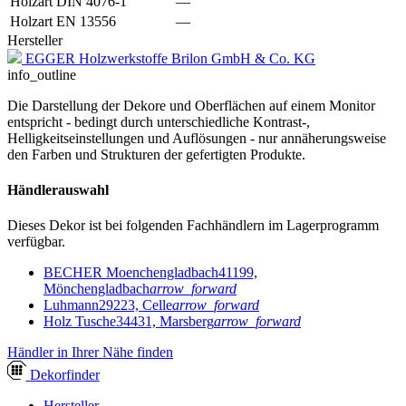
Holzart DIN 4076-1
—
Holzart EN 13556
—
Hersteller
EGGER Holzwerkstoffe Brilon GmbH & Co. KG
info_outline
Die Darstellung der Dekore und Oberflächen auf einem Monitor
entspricht - bedingt durch unterschiedliche Kontrast-,
Helligkeitseinstellungen und Auflösungen - nur annäherungsweise
den Farben und Strukturen der gefertigten Produkte.
Händlerauswahl
Dieses Dekor ist bei folgenden Fachhändlern im Lagerprogramm
verfügbar.
BECHER Moenchengladbach
41199,
Mönchengladbach
arrow_forward
Luhmann
29223, Celle
arrow_forward
Holz Tusche
34431, Marsberg
arrow_forward
Händler in Ihrer Nähe finden
Dekor
finder
Hersteller