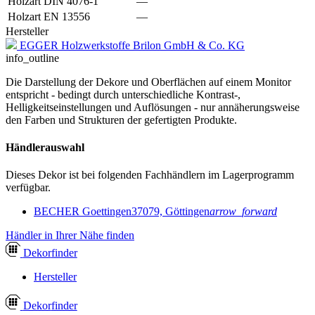
Holzart DIN 4076-1
—
Holzart EN 13556
—
Hersteller
EGGER Holzwerkstoffe Brilon GmbH & Co. KG
info_outline
Die Darstellung der Dekore und Oberflächen auf einem Monitor
entspricht - bedingt durch unterschiedliche Kontrast-,
Helligkeitseinstellungen und Auflösungen - nur annäherungsweise
den Farben und Strukturen der gefertigten Produkte.
Händlerauswahl
Dieses Dekor ist bei folgenden Fachhändlern im Lagerprogramm
verfügbar.
BECHER Goettingen
37079, Göttingen
arrow_forward
Händler in Ihrer Nähe finden
Dekor
finder
Hersteller
Dekor
finder