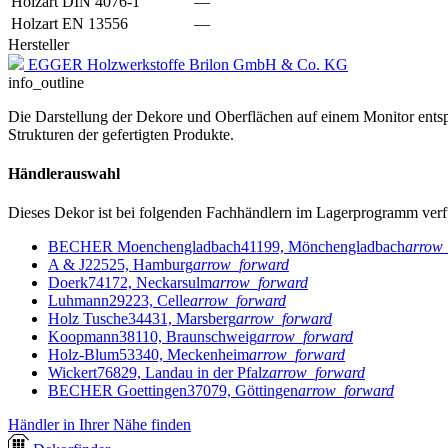
Holzart DIN 4076-1
—
Holzart EN 13556
—
Hersteller
EGGER Holzwerkstoffe Brilon GmbH & Co. KG
info_outline
Die Darstellung der Dekore und Oberflächen auf einem Monitor entspr
Strukturen der gefertigten Produkte.
Händlerauswahl
Dieses Dekor ist bei folgenden Fachhändlern im Lagerprogramm verf
BECHER Moenchengladbach
41199, Mönchengladbach
arrow
A & J
22525, Hamburg
arrow_forward
Doerk
74172, Neckarsulm
arrow_forward
Luhmann
29223, Celle
arrow_forward
Holz Tusche
34431, Marsberg
arrow_forward
Koopmann
38110, Braunschweig
arrow_forward
Holz-Blum
53340, Meckenheim
arrow_forward
Wickert
76829, Landau in der Pfalz
arrow_forward
BECHER Goettingen
37079, Göttingen
arrow_forward
Händler in Ihrer Nähe finden