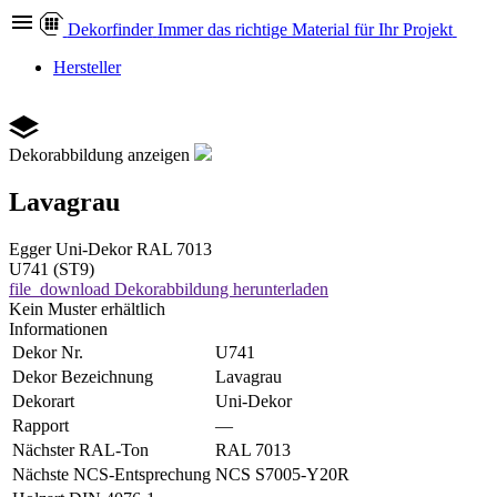
Dekor
finder
Immer das richtige Material für Ihr Projekt
Hersteller
Dekorabbildung anzeigen
Lavagrau
Egger
Uni-Dekor
RAL 7013
U741 (ST9)
file_download
Dekorabbildung herunterladen
Kein Muster erhältlich
Informationen
Dekor Nr.
U741
Dekor Bezeichnung
Lavagrau
Dekorart
Uni-Dekor
Rapport
—
Nächster RAL-Ton
RAL 7013
Nächste NCS-Entsprechung
NCS S7005-Y20R