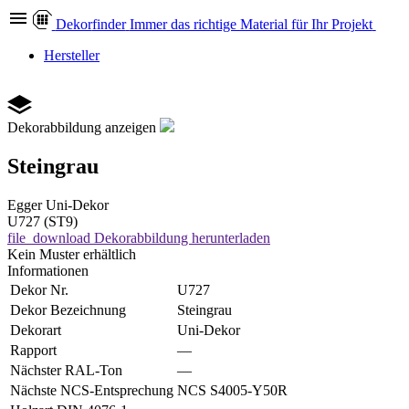
Dekor
finder
Immer das richtige Material für Ihr Projekt
Hersteller
Dekorabbildung anzeigen
Steingrau
Egger
Uni-Dekor
U727 (ST9)
file_download
Dekorabbildung herunterladen
Kein Muster erhältlich
Informationen
Dekor Nr.
U727
Dekor Bezeichnung
Steingrau
Dekorart
Uni-Dekor
Rapport
—
Nächster RAL-Ton
—
Nächste NCS-Entsprechung
NCS S4005-Y50R