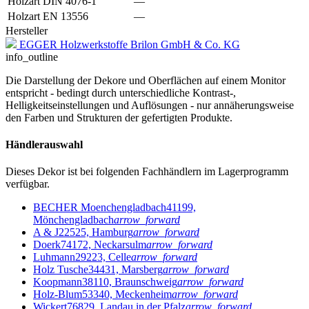
Holzart DIN 4076-1
—
Holzart EN 13556
—
Hersteller
EGGER Holzwerkstoffe Brilon GmbH & Co. KG
info_outline
Die Darstellung der Dekore und Oberflächen auf einem Monitor
entspricht - bedingt durch unterschiedliche Kontrast-,
Helligkeitseinstellungen und Auflösungen - nur annäherungsweise
den Farben und Strukturen der gefertigten Produkte.
Händlerauswahl
Dieses Dekor ist bei folgenden Fachhändlern im Lagerprogramm
verfügbar.
BECHER Moenchengladbach
41199,
Mönchengladbach
arrow_forward
A & J
22525, Hamburg
arrow_forward
Doerk
74172, Neckarsulm
arrow_forward
Luhmann
29223, Celle
arrow_forward
Holz Tusche
34431, Marsberg
arrow_forward
Koopmann
38110, Braunschweig
arrow_forward
Holz-Blum
53340, Meckenheim
arrow_forward
Wickert
76829, Landau in der Pfalz
arrow_forward