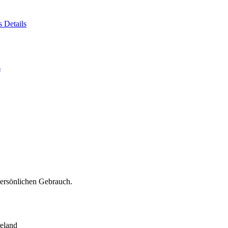
es
Details
s
persönlichen Gebrauch.
eland