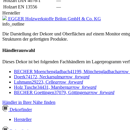
Holzart DIN 4076-1
—
Holzart EN 13556
—
Hersteller
EGGER Holzwerkstoffe Brilon GmbH & Co. KG
info_outline
Die Darstellung der Dekore und Oberflächen auf einem Monitor entspr
Strukturen der gefertigten Produkte.
Händlerauswahl
Dieses Dekor ist bei folgenden Fachhändlern im Lagerprogramm verf
BECHER Moenchengladbach
41199, Mönchengladbach
arrow
Doerk
74172, Neckarsulm
arrow_forward
Luhmann
29223, Celle
arrow_forward
Holz Tusche
34431, Marsberg
arrow_forward
BECHER Goettingen
37079, Göttingen
arrow_forward
Händler in Ihrer Nähe finden
Dekor
finder
Hersteller