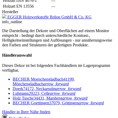
Holzart DIN 4076-1
—
Holzart EN 13556
—
Hersteller
EGGER Holzwerkstoffe Brilon GmbH & Co. KG
info_outline
Die Darstellung der Dekore und Oberflächen auf einem Monitor
entspricht - bedingt durch unterschiedliche Kontrast-,
Helligkeitseinstellungen und Auflösungen - nur annäherungsweise
den Farben und Strukturen der gefertigten Produkte.
Händlerauswahl
Dieses Dekor ist bei folgenden Fachhändlern im Lagerprogramm
verfügbar.
BECHER Moenchengladbach
41199,
Mönchengladbach
arrow_forward
Doerk
74172, Neckarsulm
arrow_forward
Luhmann
29223, Celle
arrow_forward
Holz Tusche
34431, Marsberg
arrow_forward
BECHER Goettingen
37079, Göttingen
arrow_forward
Händler in Ihrer Nähe finden