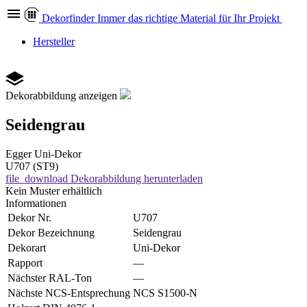
Dekor
finder
Immer das richtige Material für Ihr Projekt
Hersteller
Dekorabbildung anzeigen
Seidengrau
Egger
Uni-Dekor
U707 (ST9)
file_download
Dekorabbildung herunterladen
Kein Muster erhältlich
Informationen
Dekor Nr.
U707
Dekor Bezeichnung
Seidengrau
Dekorart
Uni-Dekor
Rapport
—
Nächster RAL-Ton
—
Nächste NCS-Entsprechung
NCS S1500-N