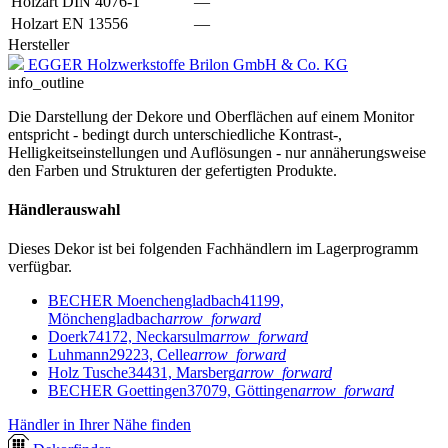
Holzart DIN 4076-1
—
Holzart EN 13556
—
Hersteller
EGGER Holzwerkstoffe Brilon GmbH & Co. KG
info_outline
Die Darstellung der Dekore und Oberflächen auf einem Monitor
entspricht - bedingt durch unterschiedliche Kontrast-,
Helligkeitseinstellungen und Auflösungen - nur annäherungsweise
den Farben und Strukturen der gefertigten Produkte.
Händlerauswahl
Dieses Dekor ist bei folgenden Fachhändlern im Lagerprogramm
verfügbar.
BECHER Moenchengladbach
41199,
Mönchengladbach
arrow_forward
Doerk
74172, Neckarsulm
arrow_forward
Luhmann
29223, Celle
arrow_forward
Holz Tusche
34431, Marsberg
arrow_forward
BECHER Goettingen
37079, Göttingen
arrow_forward
Händler in Ihrer Nähe finden