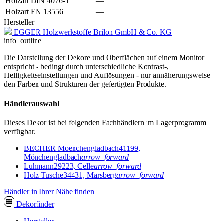
Holzart DIN 4076-1
—
Holzart EN 13556
—
Hersteller
EGGER Holzwerkstoffe Brilon GmbH & Co. KG
info_outline
Die Darstellung der Dekore und Oberflächen auf einem Monitor
entspricht - bedingt durch unterschiedliche Kontrast-,
Helligkeitseinstellungen und Auflösungen - nur annäherungsweise
den Farben und Strukturen der gefertigten Produkte.
Händlerauswahl
Dieses Dekor ist bei folgenden Fachhändlern im Lagerprogramm
verfügbar.
BECHER Moenchengladbach
41199,
Mönchengladbach
arrow_forward
Luhmann
29223, Celle
arrow_forward
Holz Tusche
34431, Marsberg
arrow_forward
Händler in Ihrer Nähe finden
Dekor
finder
Hersteller