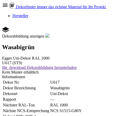
Dekor
finder
Immer das richtige Material für Ihr Projekt
Hersteller
Dekorabbildung anzeigen
Wasabigrün
Egger
Uni-Dekor
RAL 1000
U617 (ST9)
file_download
Dekorabbildung herunterladen
Kein Muster erhältlich
Informationen
Dekor Nr.
U617
Dekor Bezeichnung
Wasabigrün
Dekorart
Uni-Dekor
Rapport
—
Nächster RAL-Ton
RAL 1000
Nächste NCS-Entsprechung
NCS S1515-G80Y