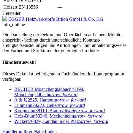
Holzart DIN 4076-1
—
Holzart EN 13556
—
Hersteller
EGGER Holzwerkstoffe Brilon GmbH & Co. KG
info_outline
Die Darstellung der Dekore und Oberflächen auf einem Monitor
entspricht - bedingt durch unterschiedliche Kontrast-,
Helligkeitseinstellungen und Auflösungen - nur annäherungsweise
den Farben und Strukturen der gefertigten Produkte.
Händlerauswahl
Dieses Dekor ist bei folgenden Fachhändlern im Lagerprogramm
verfügbar.
BECHER Moenchengladbach
41199,
Mönchengladbach
arrow_forward
A & J
22525, Hamburg
arrow_forward
Luhmann
29223, Celle
arrow_forward
Koopmann
38110, Braunschweig
arrow_forward
Holz-Blum
53340, Meckenheim
arrow_forward
Wickert
76829, Landau in der Pfalz
arrow_forward
Händler in Ihrer Nähe finden