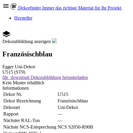
Dekor
finder
Immer das richtige Material für Ihr Projekt
Hersteller
Dekorabbildung anzeigen
Französischblau
Egger
Uni-Dekor
U515 (ST9)
file_download
Dekorabbildung herunterladen
Kein Muster erhältlich
Informationen
Dekor Nr.
U515
Dekor Bezeichnung
Französischblau
Dekorart
Uni-Dekor
Rapport
—
Nächster RAL-Ton
—
Nächste NCS-Entsprechung
NCS S2050-R90B