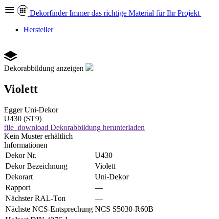
Dekor
finder
Immer das richtige Material für Ihr Projekt
Hersteller
Dekorabbildung anzeigen
Violett
Egger
Uni-Dekor
U430 (ST9)
file_download
Dekorabbildung herunterladen
Kein Muster erhältlich
Informationen
Dekor Nr.
U430
Dekor Bezeichnung
Violett
Dekorart
Uni-Dekor
Rapport
—
Nächster RAL-Ton
—
Nächste NCS-Entsprechung
NCS S5030-R60B