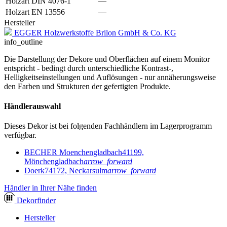
Holzart DIN 4076-1
—
Holzart EN 13556
—
Hersteller
EGGER Holzwerkstoffe Brilon GmbH & Co. KG
info_outline
Die Darstellung der Dekore und Oberflächen auf einem Monitor
entspricht - bedingt durch unterschiedliche Kontrast-,
Helligkeitseinstellungen und Auflösungen - nur annäherungsweise
den Farben und Strukturen der gefertigten Produkte.
Händlerauswahl
Dieses Dekor ist bei folgenden Fachhändlern im Lagerprogramm
verfügbar.
BECHER Moenchengladbach
41199,
Mönchengladbach
arrow_forward
Doerk
74172, Neckarsulm
arrow_forward
Händler in Ihrer Nähe finden
Dekor
finder
Hersteller