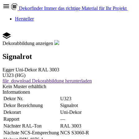
Dekor
finder
Immer das richtige Material für Ihr Projekt
Hersteller
Dekorabbildung anzeigen
Signalrot
Egger
Uni-Dekor
RAL 3003
U323 (HG)
file_download
Dekorabbildung herunterladen
Kein Muster erhältlich
Informationen
Dekor Nr.
U323
Dekor Bezeichnung
Signalrot
Dekorart
Uni-Dekor
Rapport
—
Nächster RAL-Ton
RAL 3003
Nächste NCS-Entsprechung
NCS S3060-R