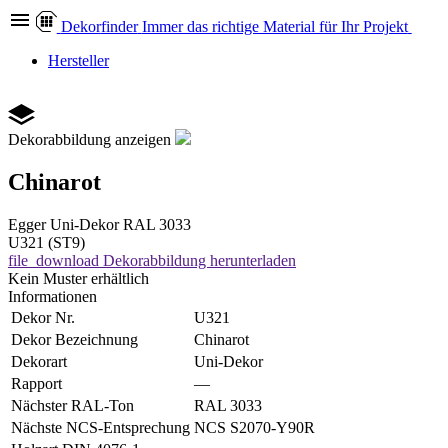
Dekor
finder
Immer das richtige Material für Ihr Projekt
Hersteller
Dekorabbildung anzeigen
Chinarot
Egger
Uni-Dekor
RAL 3033
U321 (ST9)
file_download
Dekorabbildung herunterladen
Kein Muster erhältlich
Informationen
Dekor Nr.
U321
Dekor Bezeichnung
Chinarot
Dekorart
Uni-Dekor
Rapport
—
Nächster RAL-Ton
RAL 3033
Nächste NCS-Entsprechung
NCS S2070-Y90R