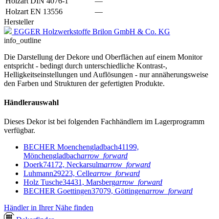
Holzart DIN 4076-1
—
Holzart EN 13556
—
Hersteller
EGGER Holzwerkstoffe Brilon GmbH & Co. KG
info_outline
Die Darstellung der Dekore und Oberflächen auf einem Monitor
entspricht - bedingt durch unterschiedliche Kontrast-,
Helligkeitseinstellungen und Auflösungen - nur annäherungsweise
den Farben und Strukturen der gefertigten Produkte.
Händlerauswahl
Dieses Dekor ist bei folgenden Fachhändlern im Lagerprogramm
verfügbar.
BECHER Moenchengladbach
41199,
Mönchengladbach
arrow_forward
Doerk
74172, Neckarsulm
arrow_forward
Luhmann
29223, Celle
arrow_forward
Holz Tusche
34431, Marsberg
arrow_forward
BECHER Goettingen
37079, Göttingen
arrow_forward
Händler in Ihrer Nähe finden