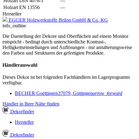
Holzart DIN 4076-1
—
Holzart EN 13556
—
Hersteller
EGGER Holzwerkstoffe Brilon GmbH & Co. KG
info_outline
Die Darstellung der Dekore und Oberflächen auf einem Monitor
entspricht - bedingt durch unterschiedliche Kontrast-,
Helligkeitseinstellungen und Auflösungen - nur annäherungsweise
den Farben und Strukturen der gefertigten Produkte.
Händlerauswahl
Dieses Dekor ist bei folgenden Fachhändlern im Lagerprogramm
verfügbar.
BECHER Goettingen
37079, Göttingen
arrow_forward
Händler in Ihrer Nähe finden
Dekor
finder
Hersteller
Dekor
finder