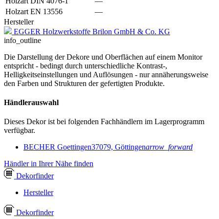
Holzart DIN 4076-1
—
Holzart EN 13556
—
Hersteller
EGGER Holzwerkstoffe Brilon GmbH & Co. KG
info_outline
Die Darstellung der Dekore und Oberflächen auf einem Monitor
entspricht - bedingt durch unterschiedliche Kontrast-,
Helligkeitseinstellungen und Auflösungen - nur annäherungsweise
den Farben und Strukturen der gefertigten Produkte.
Händlerauswahl
Dieses Dekor ist bei folgenden Fachhändlern im Lagerprogramm
verfügbar.
BECHER Goettingen
37079, Göttingen
arrow_forward
Händler in Ihrer Nähe finden
Dekor
finder
Hersteller
Dekor
finder