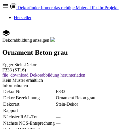
Dekor
finder
Immer das richtige Material für Ihr Projekt
Hersteller
Dekorabbildung anzeigen
Ornament Beton grau
Egger
Stein-Dekor
F333 (ST16)
file_download
Dekorabbildung herunterladen
Kein Muster erhältlich
Informationen
Dekor Nr.
F333
Dekor Bezeichnung
Ornament Beton grau
Dekorart
Stein-Dekor
Rapport
—
Nächster RAL-Ton
—
Nächste NCS-Entsprechung
—