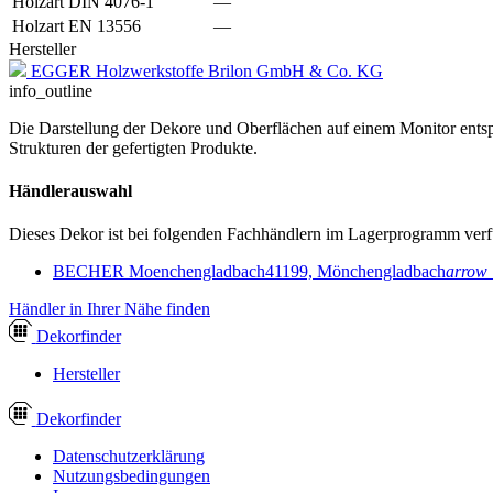
Holzart DIN 4076-1
—
Holzart EN 13556
—
Hersteller
EGGER Holzwerkstoffe Brilon GmbH & Co. KG
info_outline
Die Darstellung der Dekore und Oberflächen auf einem Monitor entspr
Strukturen der gefertigten Produkte.
Händlerauswahl
Dieses Dekor ist bei folgenden Fachhändlern im Lagerprogramm verf
BECHER Moenchengladbach
41199, Mönchengladbach
arrow
Händler in Ihrer Nähe finden
Dekor
finder
Hersteller
Dekor
finder
Datenschutzerklärung
Nutzungsbedingungen