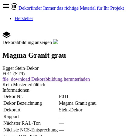
Dekor
finder
Immer das richtige Material für Ihr Projekt
Hersteller
Dekorabbildung anzeigen
Magma Granit grau
Egger
Stein-Dekor
F011 (ST9)
file_download
Dekorabbildung herunterladen
Kein Muster erhältlich
Informationen
Dekor Nr.
F011
Dekor Bezeichnung
Magma Granit grau
Dekorart
Stein-Dekor
Rapport
—
Nächster RAL-Ton
—
Nächste NCS-Entsprechung
—